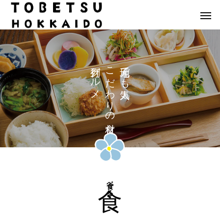
グ
こ
で
ル
だ
も
メ
わ
り
の
食べる