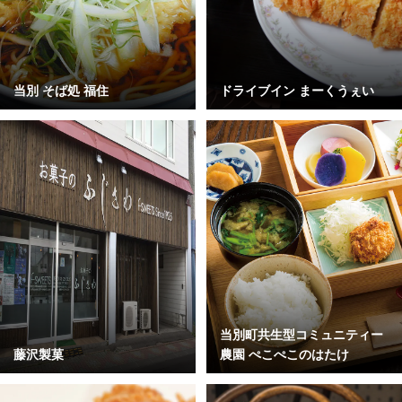
当別 そば処 福住
ドライブイン まーくうぇい
当別町共生型コミュニティー
藤沢製菓
農園 ぺこぺこのはたけ