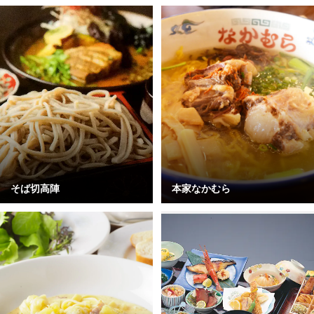
そば切高陣
本家なかむら