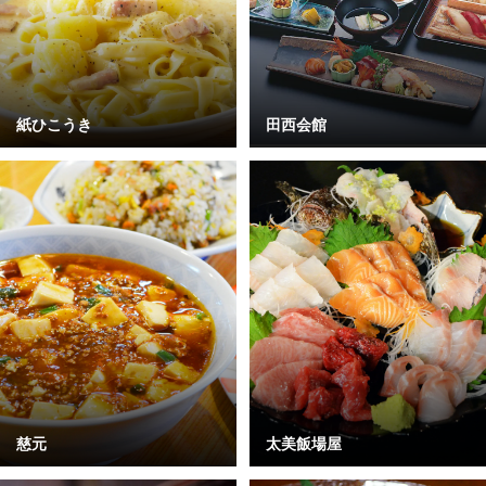
紙ひこうき
田西会館
慈元
太美飯場屋