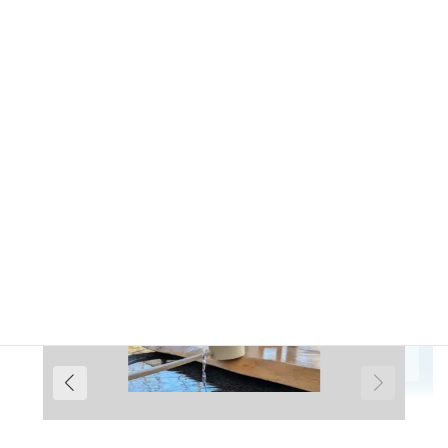
https://tobetsujinja.hokkaido.jp
Access
〒061-0222
北海道石狩郡当別町元町51番地12
51-12 Motomachi, Tobetsu-cho, Ishikari-gun,
Hokkaido