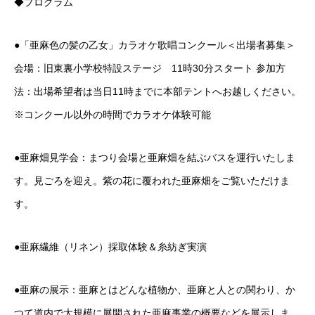
◆プログラム
●「亜麻色の髪の乙女」カラオケ歌唱コンクール＜出場者募集＞
会場：旧東裏小学校特設ステージ 11時30分スタート 参加方
法：出場希望者は当日11時までに本部テントへお越しください。
※コンクール以外の時間でカラオケ体験可能
●亜麻畑見学会：まつり会場と亜麻畑を結ぶバスを運行いたしま
す。見ごろを迎え。紫の花に覆われた亜麻畑をご覧いただけま
す。
●亜麻繊維（リネン）採取体験＆糸紡ぎ実演
●亜麻の展示：亜麻とはどんな植物か、亜麻と人との関わり、か
つて道内で大規模に展開された亜麻事業の概要などを展示しま