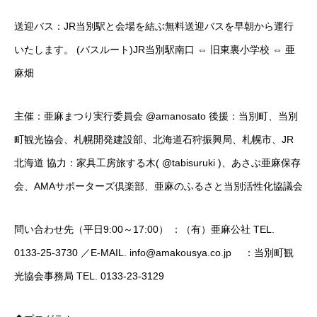
送迎バス：JR当別駅と会場を結ぶ無料送迎バスを早朝から運行
いたします。 (バスルート)JR当別駅南口 ⇔ 旧東裏小学校 ⇔ 亜
麻畑
主催：亜麻まつり実行委員会
@amanosato
後援：当別町、当別
町観光協会、札幌開発建設部、北海道石狩振興局、札幌市、JR
北海道 協力：家具工房旅する木(
@tabisuruki
)、あさぶ亜麻保存
会、AMAサポーターズ倶楽部、亜麻のふるさと当別活性化協議会
問い合わせ先（平日9:00～17:00） ：（有）亜麻公社 TEL.
0133-25-3730 ／E-MAIL. info@amakousya.co.jp ：当別町観
光協会事務局 TEL. 0133-23-3129