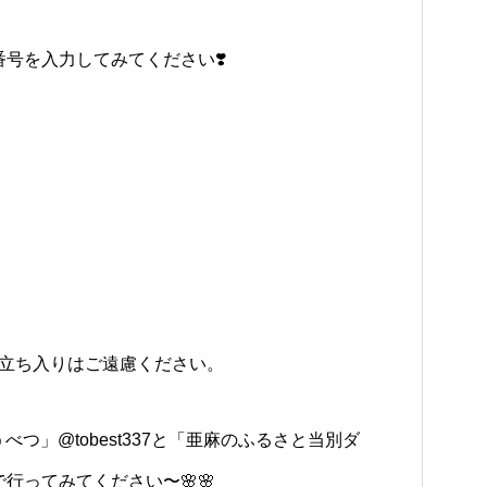
号を入力してみてください❣️
の立ち入りはご遠慮ください。
うべつ」
@tobest337
と「亜麻のふるさと当別ダ
行ってみてください〜🌸🌸