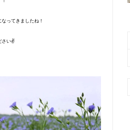
す！
になってきましたね！
さい✌️