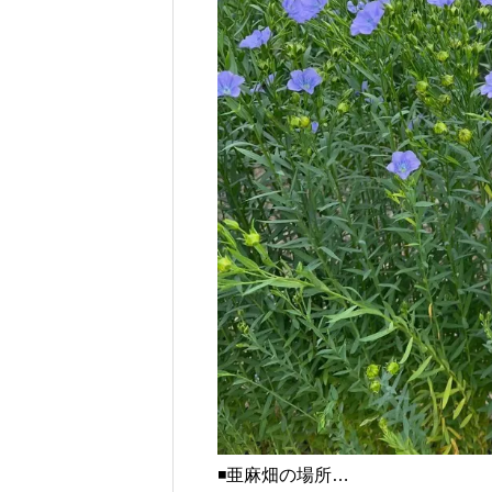
◾️亜麻畑の場所…