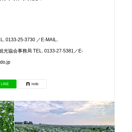
）
L. 0133-25-3730 ／E-MAIL.
会事務局 TEL. 0133-27-5381／
E-
do.jp
LINE
note