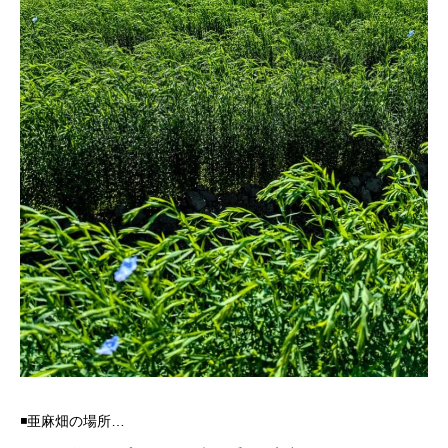
◾️亜麻畑の場所…