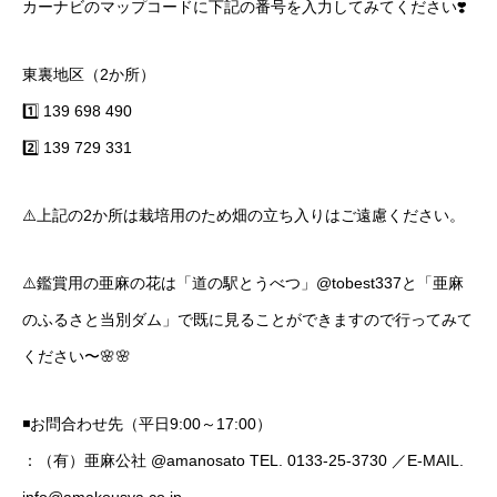
カーナビのマップコードに下記の番号を入力してみてください❣️
東裏地区（2か所）
1️⃣ 139 698 490
2️⃣ 139 729 331
⚠️上記の2か所は栽培用のため畑の立ち入りはご遠慮ください。
⚠️鑑賞用の亜麻の花は「道の駅とうべつ」
@tobest337
と「亜麻
のふるさと当別ダム」で既に見ることができますので行ってみて
ください〜🌸🌸
◾️お問合わせ先（平日9:00～17:00）
：（有）亜麻公社
@amanosato
TEL. 0133-25-3730 ／E-MAIL.
info@amakousya.co.jp