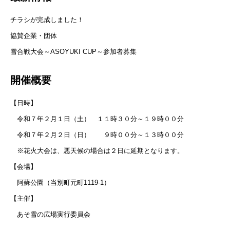
チラシが完成しました！
協賛企業・団体
雪合戦大会～ASOYUKI CUP～参加者募集
開催概要
【日時】
令和７年２月１日（土） １１時３０分～１９時００分
令和７年２月２日（日） ９時００分～１３時００分
※花火大会は、悪天候の場合は２日に延期となります。
【会場】
阿蘇公園（当別町元町1119-1）
【主催】
あそ雪の広場実行委員会